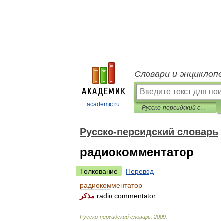
Словари и энциклоп
academic.ru
Русско-персидский словарь
Русско-персидский словарь
радиокомментатор
Толкование
Перевод
радиокомментатор
مذکر
radio
commentator
Русско
-
персидский
словарь
.
2009
.