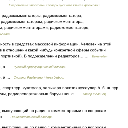
000 …
Современный толковый словарь русского языка Ефремовой
 радиокомментаторы, радиокомментатора,
 радиокомментаторам, радиокомментатора,
м, радиокомментаторами, радиокомментаторе,
ы слов
сть в средствах массовой информации. Человек на этой
в в отношении какой нибудь конкретной сферы событий
 спортивной). В подразделении редакторов… …
Википедия
р, а …
Русский орфографический словарь
р, а …
Слитно. Раздельно. Через дефис.
спорт тур. күзәтүләр, халыкара политик күзәтүләр һ. б. ш. тур.
аучы, радиорепортаж алып баручы кеше …
Татар теленең
, выступающий по радио с комментариями по вопросам
 т.п …
Энциклопедический словарь
, выступающий по радио с комментариями по вопросам