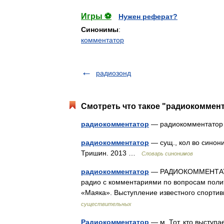
Игры ⚽
Нужен реферат?
Синонимы
:
комментатор
радиозонд
Смотреть что такое "радиокоммент
радиокомментатор
— радиокомментат
радиокомментатор
— сущ., кол во синони
Тришин. 2013 …
Словарь синонимов
радиокомментатор
— РАДИОКОММЕНТАТОР,
радио с комментариями по вопросам полити
«Маяка». Выступление известного спорт
существительных
Радиокомментатор
— м. Тот, кто выступ