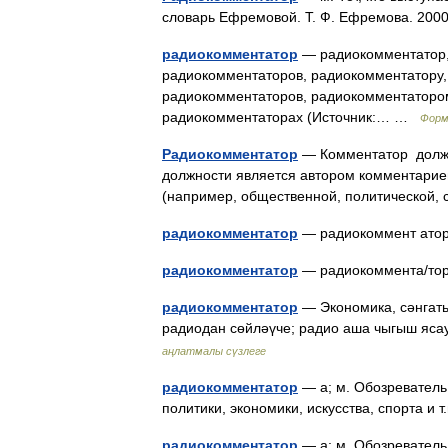
словарь Ефремовой. Т. Ф. Ефремова. 2
радиокомментатор
— радиокомментатор,
радиокомментаторов, радиокомментатору,
радиокомментаторов, радиокомментаторо
радиокомментаторах (Источник:… …
Форм
Радиокомментатор
— Комментатор должно
должности является автором комментарие
(например, общественной, политической,
радиокомментатор
— радиокоммент ато
радиокомментатор
— радиокоммента/то
радиокомментатор
— Экономика, сәнгать, 
радиодан сөйләүче; радио аша чыгыш яс
аңлатмалы сүзлеге
радиокомментатор
— а; м. Обозреватель
политики, экономики, искусства, спорта и
радиокомментатор
— а; м. Обозреватель