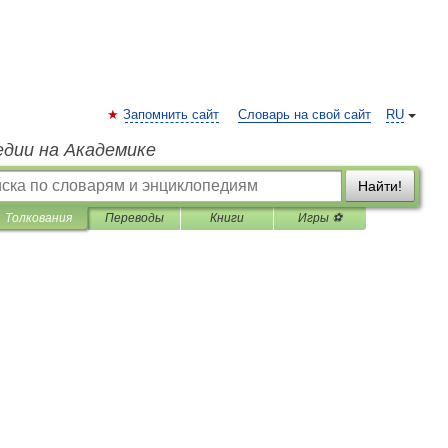
Запомнить сайт
Словарь на свой сайт
RU
едии на Академике
Найти!
Толкования
Переводы
Книги
Игры ⚽