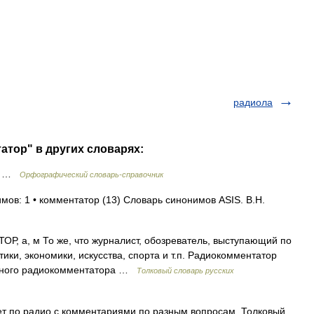
радиола
атор" в других словарях:
ор …
Орфографический словарь-справочник
мов: 1 • комментатор (13) Словарь синонимов ASIS. В.Н.
 а, м То же, что журналист, обозреватель, выступающий по
ки, экономики, искусства, спорта и т.п. Радиокомментатор
ивного радиокомментатора …
Толковый словарь русских
ает по радио с комментариями по разным вопросам. Толковый