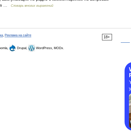
 т.п …
Словарь многих выражений
ка
,
Реклама на сайте
18+
omla,
Drupal,
WordPress, MODx.